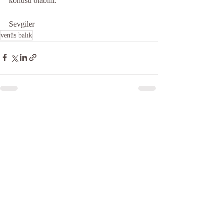
konusu olabilir.
Sevgiler
venüs balık
Son Yazılar
Hepsini Gör