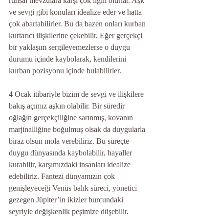
ruhsal mevzulara karşı çok ilgili olurlar. Aşk 
ve sevgi gibi konuları idealize eder ve hatta 
çok abartabilirler. Bu da bazen onları kurban 
kurtarıcı ilişkilerine çekebilir. Eğer gerçekçi 
bir yaklaşım sergileyemezlerse o duygu 
durumu içinde kaybolarak, kendilerini 
kurban pozisyonu içinde bulabilirler.
4 Ocak itibariyle bizim de sevgi ve ilişkilere 
bakış açımız aşkın olabilir. Bir süredir 
oğlağın gerçekçiliğine sarınmış, kovanın 
marjinalliğine boğulmuş olsak da duygularla 
biraz olsun mola verebiliriz. Bu süreçte 
duygu dünyasında kaybolabilir, hayaller 
kurabilir, karşımızdaki insanları idealize 
edebiliriz. Fantezi dünyamızın çok 
genişleyeceği Venüs balık süreci, yönetici 
gezegen Jüpiter’in ikizler burcundaki 
seyriyle değişkenlik peşimize düşebilir. 