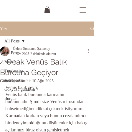
Yazı
All Posts
Özlem Somuncu Şahinsoy
All Posts
1 Oca 2025
2 dakikada okunur
4 Ocak Venüs Balık
Makale
Burcuna Geçiyor
Tutulmalar
Astroportre
Güncelleme tarihi:
10 Ağu 2025
Venüs balık seyri;
Gökyüzü gündemi
Venüs balık burcunda karmanın 
Burçlar
burcundadır. Şimdi size Venüs retrosundan 
bahsetmediğime dikkat çekmek istiyorum. 
Karmadan korkan veya bunun cezalandırıcı 
bir deneyim olduğunu düşünenler için bakış 
açılarımızı biraz olsun genişletmek 