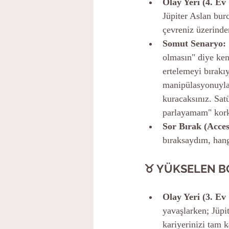
Olay Yeri (4. Ev
Jüpiter Aslan bur
çevreniz üzerinden
Somut Senaryo:
olmasın" diye kend
ertelemeyi bırakıy
manipülasyonuyla 
kuracaksınız. Sat
parlayamam" kork
Sor Bırak (Acces
bıraksaydım, hang
♉ YÜKSELEN 
Olay Yeri (3. Ev
yavaşlarken; Jüpit
kariyerinizi tam k