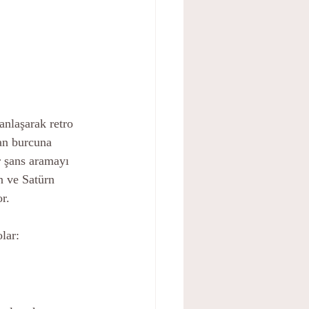
nlaşarak retro 
an burcuna 
r şans aramayı 
n ve Satürn 
or.
lar: