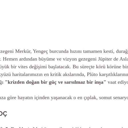
ezegeni Merkür, Yengeç burcunda hızını tamamen kesti, durağa
or. Hemen ardından büyüme ve vizyon gezegeni Jüpiter de Asl
ük bir vites değişimi başlatacak. Bu süreçte körü körüne bi
üzü haritalarımızın en kritik akslarında, Plüto karşıtlıklarını
ğı 
"krizden doğan bir güç ve sarsılmaz bir inşa"
 vaat ediy
nıza göre hayatın içinden yaşanacak o en çıplak, somut senaryo
OÇ