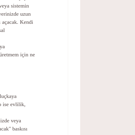
veya sistemin 
yerinizde uzun 
ı açacak. Kendi 
sal 
ya 
üretmem için ne 
uluçkaya 
ise evlilik, 
nizde veya 
acak" baskısı 