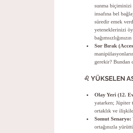
sunma biçiminizi 
insafına bel bağl
süredir emek verdi
yeteneklerinizi öy
bağımsızlığınızın 
Sor Bırak (Acces
manipülasyonların
gerekir? Bundan d
♌ YÜKSELEN A
Olay Yeri (12. E
yatarken; Jüpiter 
ortaklık ve ilişk
Somut Senaryo:
ortağınızla yürütt