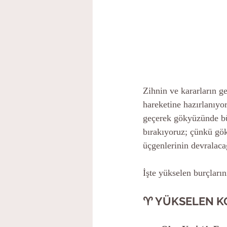
Zihnin ve kararların g
hareketine hazırlanıy
geçerek gökyüzünde büy
bırakıyoruz; çünkü göky
üçgenlerinin devralaca
İşte yükselen burçları
♈ YÜKSELEN K