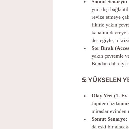
Somut Senaryo:
yurt dışı bağlantı
revize etmeye çal
fikirle yakın çevr
kanalını devreye 
desteğiyle, o kriz
Sor Bırak (Acces
yakın çevremle ve
Bundan daha iyi n
♋ YÜKSELEN Y
Olay Yeri (1. Ev
Jüpiter cüzdanınız
miraslar evinden
Somut Senaryo:
da eski bir alaca