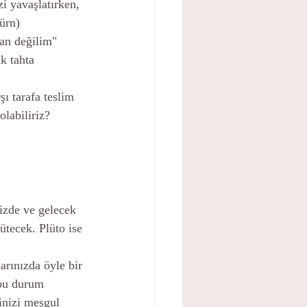
zi yavaşlatırken, 
ürn) 
ran değilim" 
k tahta 
ı tarafa teslim 
labiliriz? 
izde ve gelecek 
ütecek. Plüto ise 
rınızda öyle bir 
 bu durum 
inizi meşgul 