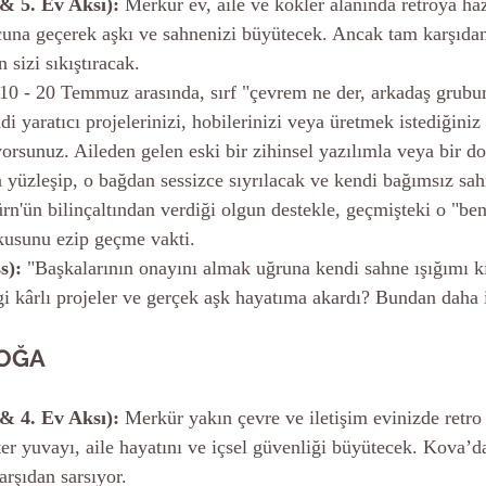
 & 5. Ev Aksı):
 Merkür ev, aile ve kökler alanında retroya haz
cuna geçerek aşkı ve sahnenizi büyütecek. Ancak tam karşıdan
 sizi sıkıştıracak.
 10 - 20 Temmuz arasında, sırf "çevrem ne der, arkadaş grubu
i yaratıcı projelerinizi, hobilerinizi veya üretmek istediğiniz f
orsunuz. Aileden gelen eski bir zihinsel yazılımla veya bir do
yüzleşip, o bağdan sessizce sıyrılacak ve kendi bağımsız sah
ürn'ün bilinçaltından verdiği olgun destekle, geçmişteki o "be
usunu ezip geçme vakti.
s):
 "Başkalarının onayını almak uğruna kendi sahne ışığımı 
i kârlı projeler ve gerçek aşk hayatıma akardı? Bundan daha i
BOĞA
 & 4. Ev Aksı):
 Merkür yakın çevre ve iletişim evinizde retro 
er yuvayı, aile hayatını ve içsel güvenliği büyütecek. Kova’da
arşıdan sarsıyor.