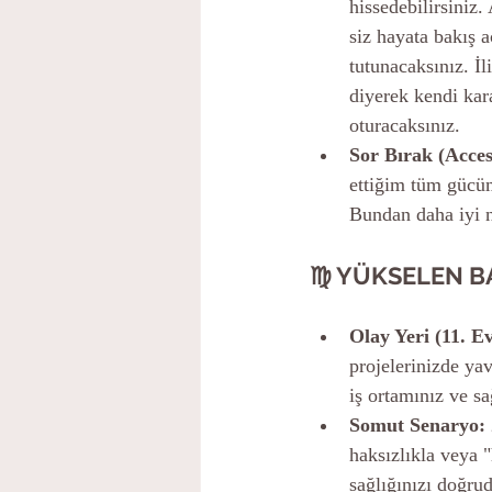
hissedebilirsiniz.
siz hayata bakış a
tutunacaksınız. İl
diyerek kendi kara
oturacaksınız.
Sor Bırak (Acces
ettiğim tüm gücüm
Bundan daha iyi n
♍ YÜKSELEN B
Olay Yeri (11. E
projelerinizde yav
iş ortamınız ve sa
Somut Senaryo:
haksızlıkla veya "
sağlığınızı doğrud