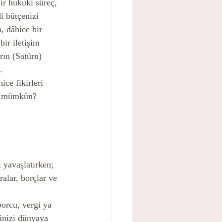
ir hukuki süreç, 
i bütçenizi 
 dâhice bir 
bir iletişim 
rın (Satürn) 
.
ce fikirleri 
er mümkün? 
ı yavaşlatırken; 
ralar, borçlar ve 
orcu, vergi ya 
dinizi dünyaya 