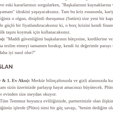
ve eski kararlarınızı sorgularken, "Başkalarının kaynaklarına 
ayamam" idrakini yaşayacaksınız. Tam bu kriz esnasında, kari
ğiniz o olgun, disiplinli duruşunuz (Satürn) size yeni bir kap
le güçlü bir fiyatlandıracaksınız ki, o borç krizini kendi finan
ilk taşını koymak için kullanacaksınız.
s):
 "Maddi güvenliğimi başkalarının bütçesine, kredilerine ve
a teslim etmeyi tamamen bırakıp, kendi öz değerimle parayı 
aha iyi nasıl olur?"
SLAN
v & 1. Ev Aksı):
 Merkür bilinçaltınızda ve gizli alanınızda k
tam sizin üzerinizde parlayıp hayat amacınızı büyütecek. Plüto 
iler evinden size meydan okuyor.
 Tüm Temmuz boyunca evliliğinizde, partnerinizle olan ilişki
üğünüz işlerde (Plüto) sinsi bir güç savaşı, "benim dediğim ol