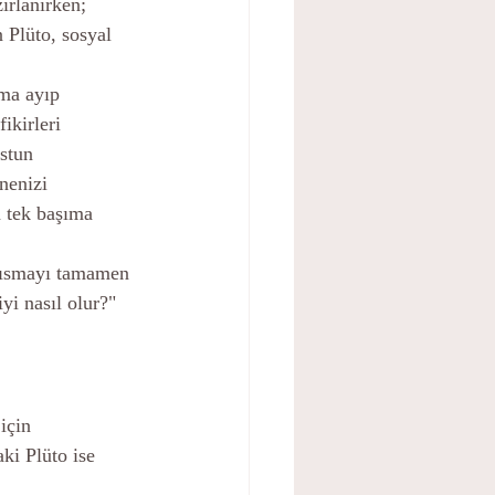
ırlanırken; 
 Plüto, sosyal 
ma ayıp 
ikirleri 
stun 
nenizi 
n tek başıma 
kısmayı tamamen 
yi nasıl olur?"
için 
ki Plüto ise 