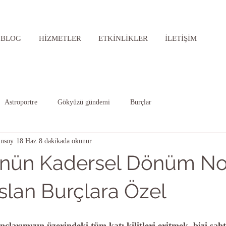
BLOG
HİZMETLER
ETKİNLİKLER
İLETİŞİM
Astroportre
Gökyüzü gündemi
Burçlar
nsoy
18 Haz
8 dakikada okunur
nün Kadersel Dönüm Nok
slan Burçlara Özel
nçlarımızın üzerindeki tüm katı kilitleri eritmek, bizi sa