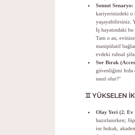
Somut Senaryo:
kariyerinizdeki o 
yaşayabilirsiniz.
İş hayatındaki bu
Tam o an, evinize,
manipülatif bağla
evdeki ruhsal şifa
Sor Bırak (Acces
güvenliğimi feda 
nasıl olur?"
♊ YÜKSELEN İK
Olay Yeri (2. Ev
hazırlanırken; Jüpi
ise hukuk, akademi