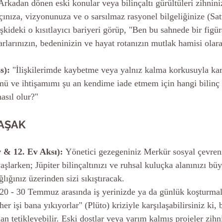
 Arkadan dönen eski konular veya bilinçaltı gürültüleri zihnini
çınıza, vizyonunuza ve o sarsılmaz rasyonel bilgeliğinize (Sat
işkideki o kısıtlayıcı bariyeri görüp, "Ben bu sahnede bir figü
rlarınızın, bedeninizin ve hayat rotanızın mutlak hamisi olara
s):
 "İlişkilerimde kaybetme veya yalnız kalma korkusuyla karş
ü ve ihtişamımı şu an kendime iade etmem için hangi bilinç o
asıl olur?"
AŞAK
v & 12. Ev Aksı):
 Yönetici gezegeniniz Merkür sosyal çevren
aşlarken; Jüpiter bilinçaltınızı ve ruhsal kuluçka alanınızı büy
ğlığınız üzerinden sizi sıkıştıracak.
 20 - 30 Temmuz arasında iş yerinizde ya da günlük koşturmala
her işi bana yıkıyorlar" (Plüto) kriziyle karşılaşabilirsiniz ki,
an tetikleyebilir. Eski dostlar veya yarım kalmış projeler zihn