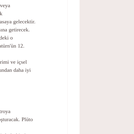
 veya 
k 
asaya gelecektir. 
ına getirecek. 
deki o 
atürn'ün 12. 
imi ve içsel 
undan daha iyi 
troya 
oşturacak. Plüto 