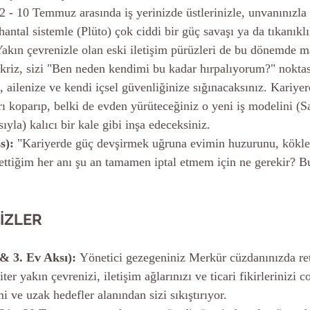
 2 - 10 Temmuz arasında iş yerinizde üstlerinizle, unvanınızla
hantal sistemle (Plüto) çok ciddi bir güç savaşı ya da tıkanıklı
 Yakın çevrenizle olan eski iletişim pürüzleri de bu dönemde m
 kriz, sizi "Ben neden kendimi bu kadar hırpalıyorum?" noktas
 ailenize ve kendi içsel güvenliğinize sığınacaksınız. Kariyer
rı koparıp, belki de evden yürüteceğiniz o yeni iş modelini (S
sıyla) kalıcı bir kale gibi inşa edeceksiniz.
s):
 "Kariyerde güç devşirmek uğruna evimin huzurunu, kökler
ettiğim her anı şu an tamamen iptal etmem için ne gerekir? B
İZLER
 & 3. Ev Aksı):
 Yönetici gezegeniniz Merkür cüzdanınızda re
ter yakın çevrenizi, iletişim ağlarınızı ve ticari fikirlerinizi c
 ve uzak hedefler alanından sizi sıkıştırıyor.