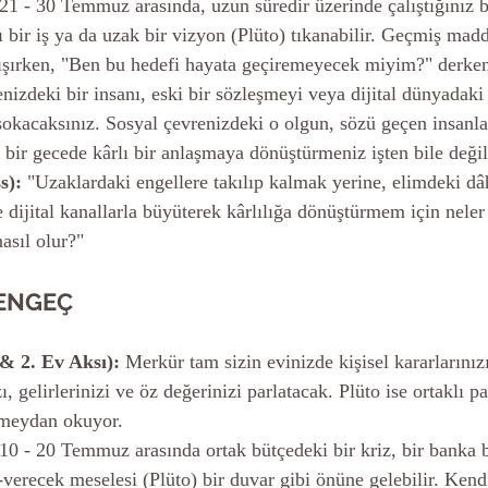
 21 - 30 Temmuz arasında, uzun süredir üzerinde çalıştığınız b
lı bir iş ya da uzak bir vizyon (Plüto) tıkanabilir. Geçmiş madd
ışırken, "Ben bu hedefi hayata geçiremeyecek miyim?" derken,
enizdeki bir insanı, eski bir sözleşmeyi veya dijital dünyadaki 
sokacaksınız. Sosyal çevrenizdeki o olgun, sözü geçen insanla
i bir gecede kârlı bir anlaşmaya dönüştürmeniz işten bile değil
s):
 "Uzaklardaki engellere takılıp kalmak yerine, elimdeki dâhi
 dijital kanallarla büyüterek kârlılığa dönüştürmem için nel
asıl olur?"
ENGEÇ
 & 2. Ev Aksı):
 Merkür tam sizin evinizde kişisel kararlarınız
ı, gelirlerinizi ve öz değerinizi parlatacak. Plüto ise ortaklı pa
 meydan okuyor.
 10 - 20 Temmuz arasında ortak bütçedeki bir kriz, bir banka b
k-verecek meselesi (Plüto) bir duvar gibi önüne gelebilir. Ken