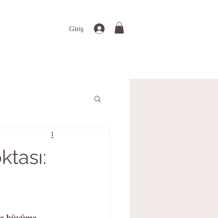
Giriş
tası:
hte büyüme 