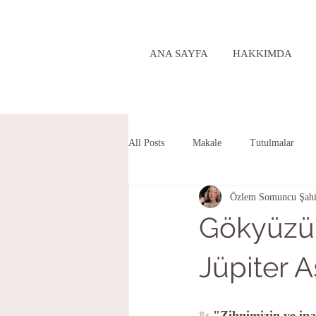
ANA SAYFA
HAKKIMDA
All Posts
Makale
Tutulmalar
Özlem Somuncu Şahi
Gökyüzü
Jüpiter A
✨ 
"Zihnimizin ve ina