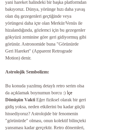
yani hareket halindeki bir başka platformdan 
bakıyoruz. Dünya, yörünge hızı daha yavaş 
olan dış gezegenleri geçtiğinde veya 
yörüngesi daha içte olan Merkür/Venüs ile 
hizalandığında, gözlemci için bu gezegenler 
gökyüzü zeminine göre geri gidiyormuş gibi 
görünür. Astronomide buna "Görünürde 
Geri Hareket" (Apparent Retrograde 
Motion) denir.
Astrolojik Sembolizm: 
Bu konuda yazılmış detaylı retro serim olsa 
da açıklamak boynumun borcu :) İ
çe 
Dönüşün Vakti
 Eğer fiziksel olarak bir geri 
gidiş yoksa, neden etkilerini bu kadar güçlü 
hissediyoruz? Astrolojide bir fenomenin 
"görünürde" olması, onun kolektif bilinçteki 
yansıması kadar gerçektir. Retro dönemleri, 