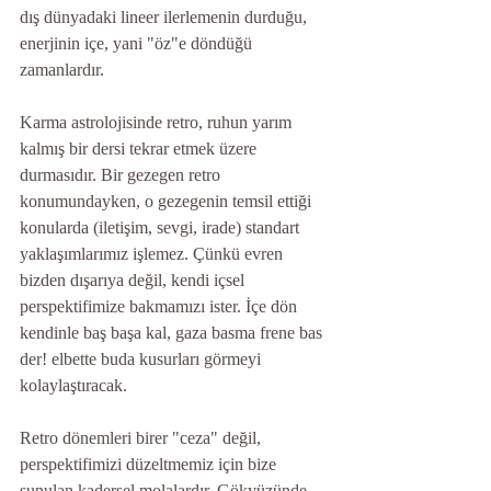
dış dünyadaki lineer ilerlemenin durduğu, 
enerjinin içe, yani "öz"e döndüğü 
zamanlardır.
Karma astrolojisinde retro, ruhun yarım 
kalmış bir dersi tekrar etmek üzere 
durmasıdır. Bir gezegen retro 
konumundayken, o gezegenin temsil ettiği 
konularda (iletişim, sevgi, irade) standart 
yaklaşımlarımız işlemez. Çünkü evren 
bizden dışarıya değil, kendi içsel 
perspektifimize bakmamızı ister. İçe dön 
kendinle baş başa kal, gaza basma frene bas 
der! elbette buda kusurları görmeyi 
kolaylaştıracak.
Retro dönemleri birer "ceza" değil, 
perspektifimizi düzeltmemiz için bize 
sunulan kadersel molalardır. Gökyüzünde 