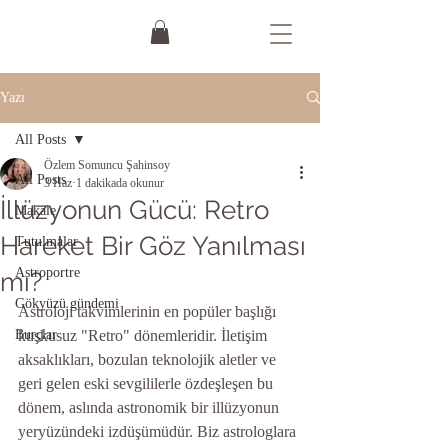
Yazı
All Posts
Özlem Somuncu Şahinsoy
All Posts
3 Haz
1 dakikada okunur
İllüzyonun Gücü: Retro
Makale
Hareket Bir Göz Yanılması
Tutulmalar
Astroportre
mı?
Gökyüzü gündemi
Astroloji takvimlerinin en popüler başlığı 
Burçlar
kuşkusuz "Retro" dönemleridir. İletişim 
aksaklıkları, bozulan teknolojik aletler ve 
geri gelen eski sevgililerle özdeşleşen bu 
dönem, aslında astronomik bir illüzyonun 
yeryüzündeki izdüşümüdür. Biz astrologlara 