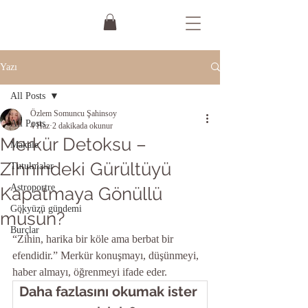
Yazı
All Posts
Özlem Somuncu Şahinsoy
All Posts
4 Haz
2 dakikada okunur
Merkür Detoksu –
Makale
Zihnindeki Gürültüyü
Tutulmalar
Astroportre
Kapatmaya Gönüllü
Gökyüzü gündemi
müsün?
Burçlar
“Zihin, harika bir köle ama berbat bir 
efendidir.” Merkür konuşmayı, düşünmeyi, 
haber almayı, öğrenmeyi ifade eder.
Daha fazlasını okumak ister 