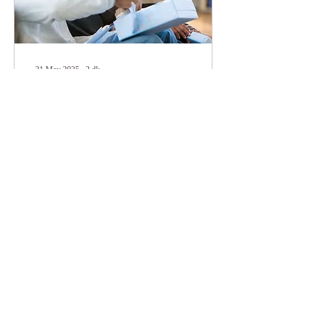
31 May 2025
∙
2
dk.
9 Haziran 2025 Merkür
Yengeç burcunda
Merkür Yengeç burcuna
geçerken, ellerimizin şifasını
daha derinden hissedebilir;
sevgimizi kattığımız
yemeklerle sevdiklerimizi
besleyip,...
2
0
1
Daha Fazla Yükle