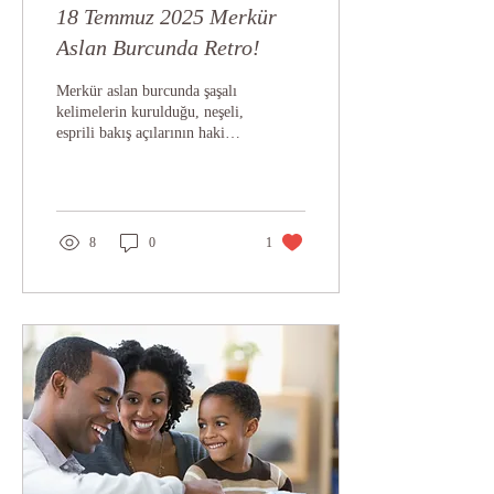
18 Temmuz 2025 Merkür
Aslan Burcunda Retro!
Merkür aslan burcunda şaşalı
kelimelerin kurulduğu, neşeli,
esprili bakış açılarının hakim
olduğu günlerdeyiz. Elbette
aslan deyince...
8
0
1