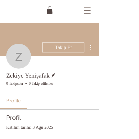
Diğer Eylemler
Takip Et
Zekiye Yenişafak
Yazar
Zekiye Yenişafak
0 Takipçiler
0 Takip edilenler
Profile
Profil
Katılım tarihi: 3 Ağu 2025