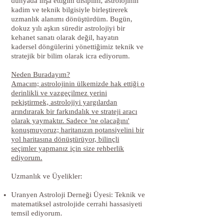
dünyada inşa ettiğim disiplini, astrolojinin
kadim ve teknik bilgisiyle birleştirerek
uzmanlık alanımı dönüştürdüm. Bugün,
dokuz yılı aşkın süredir astrolojiyi bir
kehanet sanatı olarak değil, hayatın
kadersel döngülerini yönettiğimiz teknik ve
stratejik bir bilim olarak icra ediyorum.
Neden Buradayım?
Amacım; astrolojinin ülkemizde hak ettiği o
derinlikli ve vazgeçilmez yerini
pekiştirmek, astrolojiyi yargılardan
arındırarak bir farkındalık ve strateji aracı
olarak yaymaktır. Sadece 'ne olacağını'
konuşmuyoruz; haritanızın potansiyelini bir
yol haritasına dönüştürüyor, bilinçli
seçimler yapmanız için size rehberlik
ediyorum.
Uzmanlık ve Üyelikler:
Uranyen Astroloji Derneği Üyesi: Teknik ve
matematiksel astrolojide cerrahi hassasiyeti
temsil ediyorum.