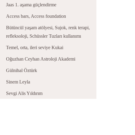
Jaas 1. aşama güçlendirme
Access bars, Access foundation
Bütüncül yaşam atölyesi, Sujok, renk terapi,
refleksoloji, Schüssler Tuzları kullanımı
Temel, orta, ileri seviye Kukai
Oğuzhan Ceyhan Astroloji Akademi
Gülnihal Öztürk
Sinem Leyla
Sevgi Alis Yıldırım
Sibel Pideci
Sevilay Eriçtem
Didem Merve Zamanoğlu