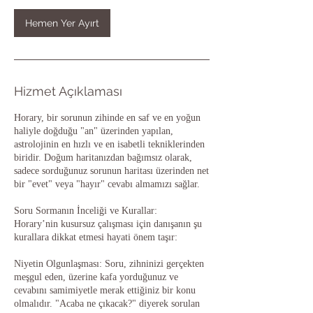
k
.
Hemen Yer Ayırt
Hizmet Açıklaması
Horary, bir sorunun zihinde en saf ve en yoğun
haliyle doğduğu "an" üzerinden yapılan,
astrolojinin en hızlı ve en isabetli tekniklerinden
biridir. Doğum haritanızdan bağımsız olarak,
sadece sorduğunuz sorunun haritası üzerinden net
bir "evet" veya "hayır" cevabı almamızı sağlar.
Soru Sormanın İnceliği ve Kurallar:
Horary’nin kusursuz çalışması için danışanın şu
kurallara dikkat etmesi hayati önem taşır:
Niyetin Olgunlaşması: Soru, zihninizi gerçekten
meşgul eden, üzerine kafa yorduğunuz ve
cevabını samimiyetle merak ettiğiniz bir konu
olmalıdır. "Acaba ne çıkacak?" diyerek sorulan