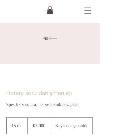
Horary soru danışmanlığı
Spesifik sorulara, net ve teknik cevaplar!
₺3.000
Türk
15 dk.
1
₺3.000
Kayıt danışmanlık
lirası
5
d