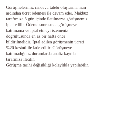
Görüşmelerimiz randevu talebi oluşturmanızın
ardından ücret ödemesi ile devam eder. Makbuz
tarafımıza 3 gün içinde iletilmezse görüşmemiz
iptal edilir. Ödeme sonrasında görüşmeye
katılmama ve iptal etmeyi istemeniz
doğrultusunda en az bir hafta önce
bildirilmelidir. İptal edilen görüşmenin ücreti
%20 kesinti ile iade edilir. Görüşmeye
katılmadığınız durumlarda analiz kayıtla
tarafınıza iletilir.
Görüşme tarihi değişikliği kolaylıkla yapılabilir.
İletişim Bilgileri
05545457373
oozlemsomuncu@gmail.com
Gaziosmanpaşa/İstanbul, Türkiye